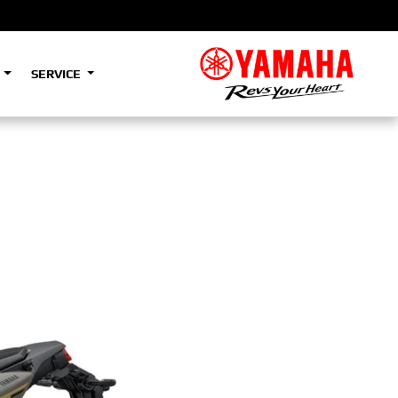
S
SERVICE
A2
e
Tenere
700
)
(Low)
35kW
A2
e
Tenere
700
Rally
35kW