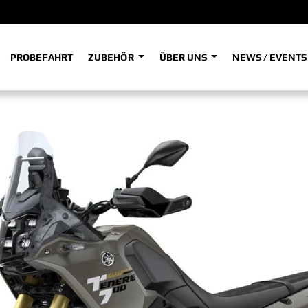
PROBEFAHRT
ZUBEHÖR
ÜBER UNS
NEWS / EVENT
ADVENTURE
A
A
HYPER NAKED
SPORT HERITAGE
Tenere
Tener
700
700
(Low
SPORT TOURING
SUPERSPORT
A2
A
Tenere
Tener
700
700
35kW
Rally
A
A1