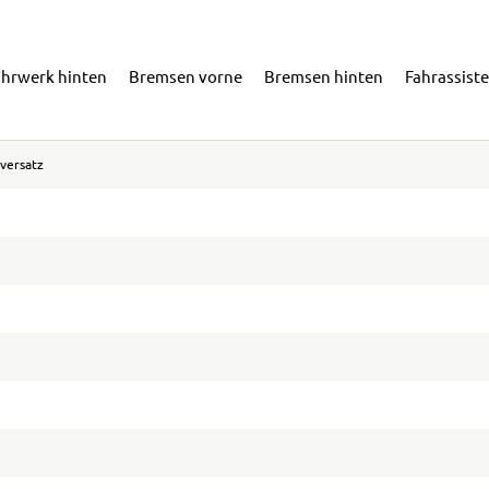
ahrwerk hinten
Bremsen vorne
Bremsen hinten
Fahrassist
versatz