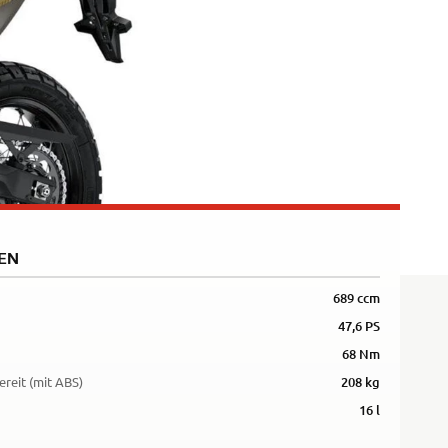
5R
EN
689 ccm
47,6 PS
68 Nm
ereit (mit ABS)
208 kg
16 l