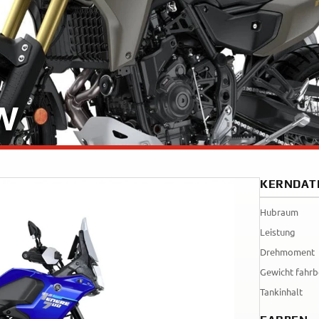
Tenere
WR12
700
World
Raid
W
KERNDAT
Hubraum
Leistung
Drehmoment
Gewicht fahrb
Tankinhalt